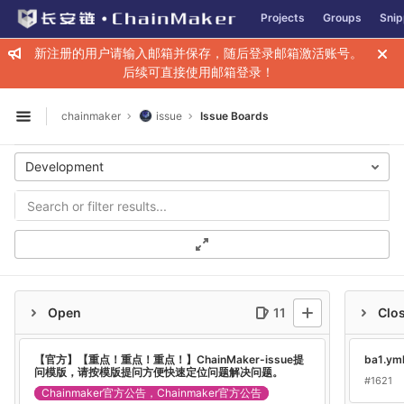
GitLab
Projects
Groups
Snip
Skip to content
新注册的用户请输入邮箱并保存，随后登录邮箱激活账号。
后续可直接使用邮箱登录！
chainmaker
issue
Issue Boards
Open sidebar
Development
Open
11
Clo
【官方】【重点！重点！重点！】ChainMaker-issue提
ba1.y
问模版，请按模版提问方便快速定位问题解决问题。
#1621
Chainmaker官方公告，Chainmaker官方公告