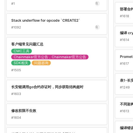
#1
部署合
#1618
Stack underflow for opcode `CREATE2`
#1092
编译 cr
#1614
客户端常见问题汇总
CMC工具
Prome
Chainmaker官方公告，Chainmaker官方公告
SDK相关
问题咨询
#1617
#1505
表1-长
长安链调用go合约存证时，同步获取结构超时
#1249
#1603
不同架
修改权限不生效
#1613
#1604
编译错