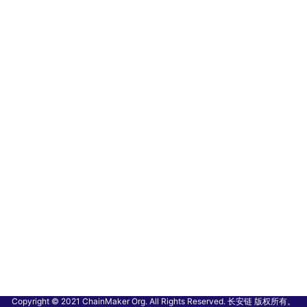
Copyright © 2021 ChainMaker Org. All Rights Reserved. 长安链 版权所有。