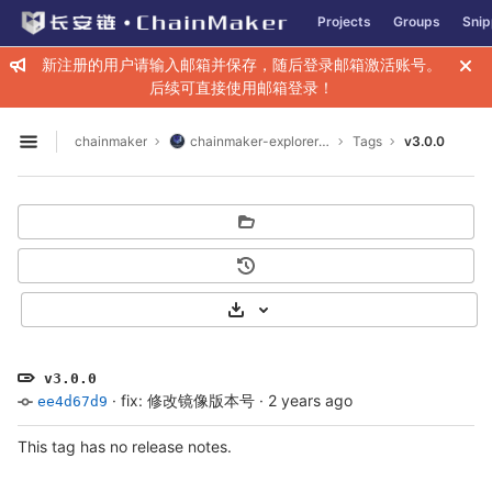
GitLab
Projects
Groups
Snip
Skip to content
新注册的用户请输入邮箱并保存，随后登录邮箱激活账号。
后续可直接使用邮箱登录！
chainmaker
chainmaker-explorer-web
Tags
v3.0.0
Open sidebar
Select Archive Format
v3.0.0
·
fix: 修改镜像版本号
·
2 years ago
ee4d67d9
This tag has no release notes.