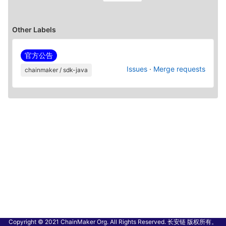
Other Labels
官方公告
Issues
·
Merge requests
chainmaker / sdk-java
Copyright © 2021 ChainMaker Org. All Rights Reserved. 长安链 版权所有。