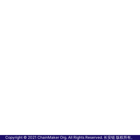
Copyright © 2021 ChainMaker Org. All Rights Reserved. 长安链 版权所有。