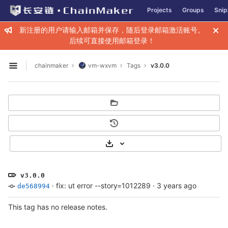
GitLab
Projects
Groups
Snip
Skip to content
新注册的用户请输入邮箱并保存，随后登录邮箱激活账号。
后续可直接使用邮箱登录！
chainmaker
vm-wxvm
Tags
v3.0.0
Open sidebar
Select Archive Format
v3.0.0
·
fix: ut error --story=1012289
·
3 years ago
de568994
This tag has no release notes.