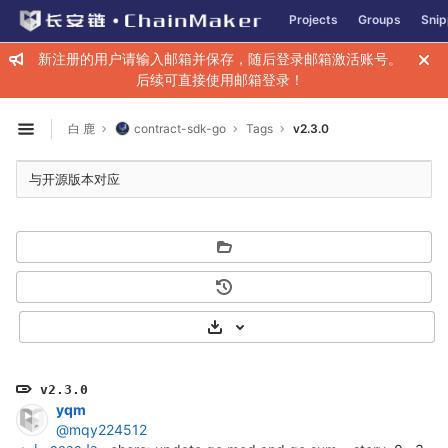
GitLab
Projects
Groups
Snip
Skip to content
新注册的用户请输入邮箱并保存，随后登录邮箱激活账号。
后续可直接使用邮箱登录！
白 鹿
contract-sdk-go
Tags
v2.3.0
Open sidebar
与开源版本对应
Select Archive Format
v2.3.0
yqm
@mqy224512