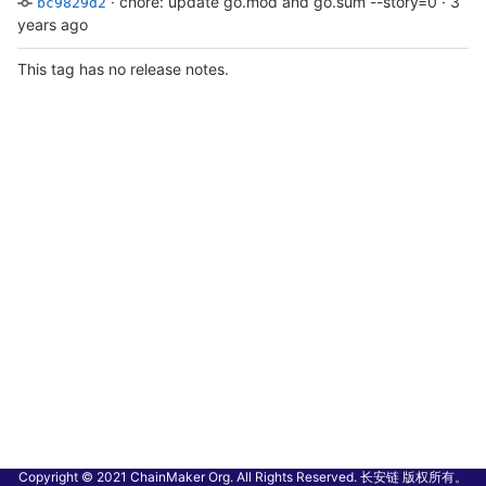
·
chore: update go.mod and go.sum --story=0
·
3
bc9829d2
years ago
This tag has no release notes.
Copyright © 2021 ChainMaker Org. All Rights Reserved. 长安链 版权所有。