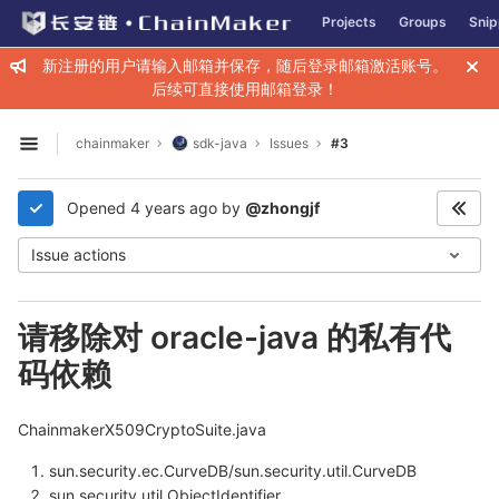
GitLab
Projects
Groups
Snip
Skip to content
新注册的用户请输入邮箱并保存，随后登录邮箱激活账号。
后续可直接使用邮箱登录！
chainmaker
sdk-java
Issues
#3
Open sidebar
Opened
4 years ago
by
@zhongjf
Issue actions
请移除对 oracle-java 的私有代
码依赖
ChainmakerX509CryptoSuite.java
sun.security.ec.CurveDB/sun.security.util.CurveDB
sun.security.util.ObjectIdentifier